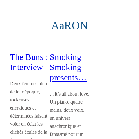
Aller
au
AaRON
contenu
The Buns :
Smoking
Interview
Smoking
presents…
Deux femmes bien
de leur époque,
…It’s all about love.
rockeuses
Un piano, quatre
énergiques et
mains, deux voix,
déterminées faisant
un univers
voler en éclat les
anachronique et
clichés éculés de la
fantasmé pour un