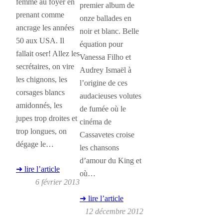
femme au foyer en
premier album de
prenant comme
onze ballades en
ancrage les années
noir et blanc. Belle
50 aux USA. Il
équation pour
fallait oser! Allez les
Vanessa Filho et
secrétaires, on vire
Audrey Ismaël à
les chignons, les
l’origine de ces
corsages blancs
audacieuses volutes
amidonnés, les
de fumée où le
jupes trop droites et
cinéma de
trop longues, on
Cassavetes croise
dégage le…
les chansons
d’amour du King et
➜ lire l’article
où…
6 février 2013
➜ lire l’article
12 décembre 2012