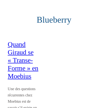
Aller
au
Blueberry
contenu
Quand
Giraud se
« Transe-
Forme » en
Moebius
Une des questions
récurrentes chez
Moebius est de
savoir s’il existe un