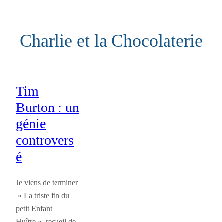
Aller
au
Charlie et la Chocolaterie
contenu
Tim
Burton : un
génie
controvers
é
Je viens de terminer
» La triste fin du
petit Enfant
Huître », recueil de