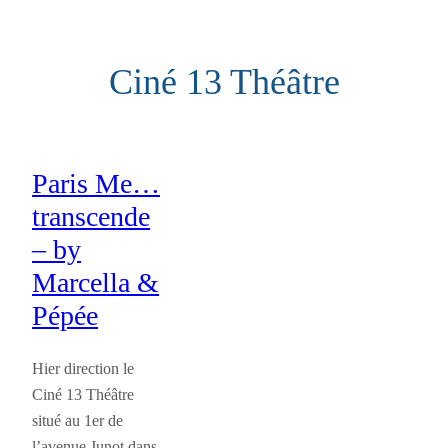
Aller
au
Ciné 13 Théâtre
contenu
Paris Me…
transcende
– by
Marcella &
Pépée
Hier direction le
Ciné 13 Théâtre
situé au 1er de
l’avenue Junot dans