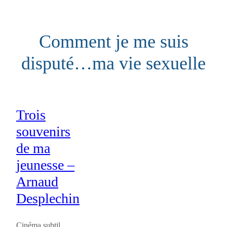
Aller
au
Comment je me suis
contenu
disputé…ma vie sexuelle
Trois
souvenirs
de ma
jeunesse –
Arnaud
Desplechin
Cinéma subtil,