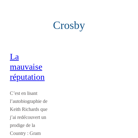
Aller
au
Crosby
contenu
La
mauvaise
réputation
C’est en lisant
l’autobiographie de
Keith Richards que
j’ai redécouvert un
prodige de la
Country : Gram