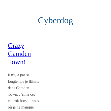
Aller
au
Cyberdog
contenu
Crazy
Camden
Town!
Il n’y a pas si
longtemps je flânais
dans Camden
Town. J’aime cet
endroit hors normes
où je ne manque