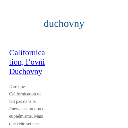
Aller
au
duchovny
contenu
Californica
tion, l’ovni
Duchovny
Dire que
Californication ne
fait pas dans la
finesse est un doux
euphémisme. Mais
que cette série est