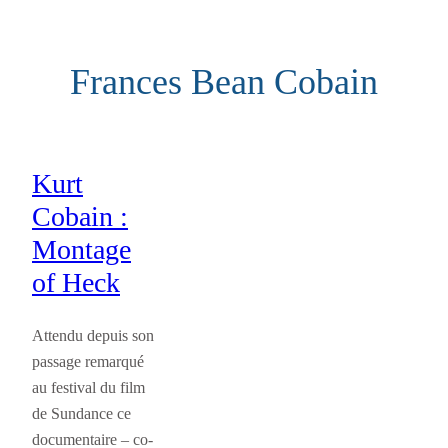
Aller
au
Frances Bean Cobain
contenu
Kurt
Cobain :
Montage
of Heck
Attendu depuis son
passage remarqué
au festival du film
de Sundance ce
documentaire – co-