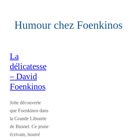
Aller
au
Humour chez Foenkinos
contenu
La
délicatesse
– David
Foenkinos
Jolie découverte
que Foenkinos dans
la Grande Librairie
de Busnel. Ce jeune
écrivain, bourré