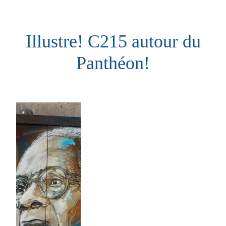
Aller
au
Illustre! C215 autour du
contenu
Panthéon!