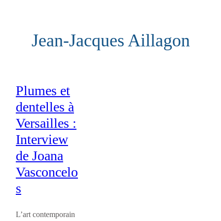
Aller
au
Jean-Jacques Aillagon
contenu
Plumes et
dentelles à
Versailles :
Interview
de Joana
Vasconcelo
s
L’art contemporain