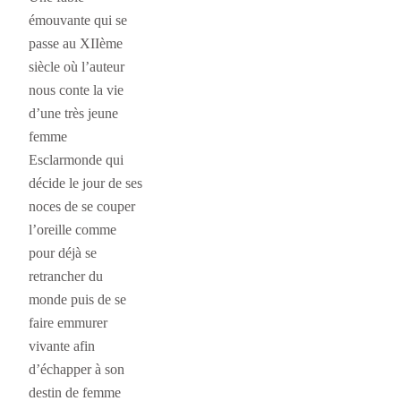
émouvante qui se
passe au XIIème
siècle où l’auteur
nous conte la vie
d’une très jeune
femme
Esclarmonde qui
décide le jour de ses
noces de se couper
l’oreille comme
pour déjà se
retrancher du
monde puis de se
faire emmurer
vivante afin
d’échapper à son
destin de femme