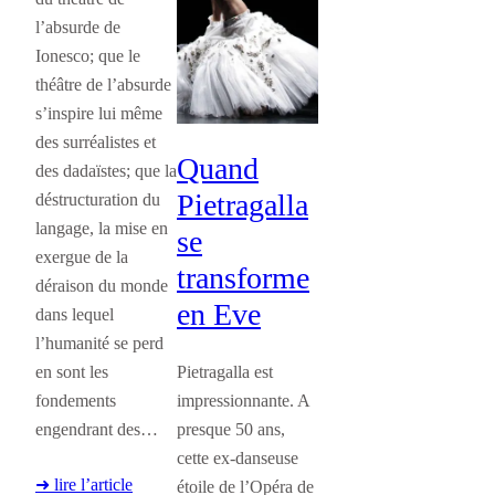
l’absurde de
Ionesco; que le
théâtre de l’absurde
s’inspire lui même
des surréalistes et
Quand
des dadaïstes; que la
Pietragalla
déstructuration du
langage, la mise en
se
exergue de la
transforme
déraison du monde
en Eve
dans lequel
l’humanité se perd
en sont les
Pietragalla est
fondements
impressionnante. A
engendrant des…
presque 50 ans,
cette ex-danseuse
➜ lire l’article
étoile de l’Opéra de