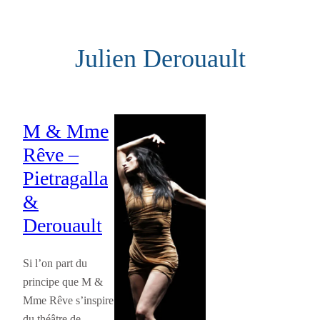
Aller
au
Julien Derouault
contenu
M & Mme
Rêve –
Pietragalla
&
Derouault
Si l’on part du
principe que M &
Mme Rêve s’inspire
du théâtre de