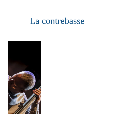
Aller
au
La contrebasse
contenu