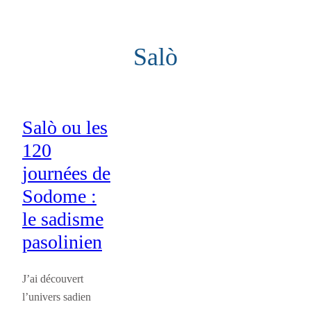
Aller
au
Salò
contenu
Salò ou les
120
journées de
Sodome :
le sadisme
pasolinien
J’ai découvert
l’univers sadien