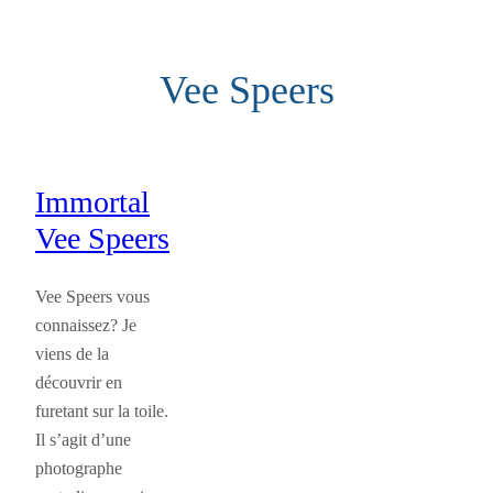
Aller
au
Vee Speers
contenu
Immortal
Vee Speers
Vee Speers vous
connaissez? Je
viens de la
découvrir en
furetant sur la toile.
Il s’agit d’une
photographe