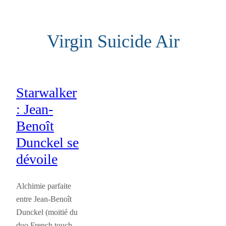
Aller
au
Virgin Suicide Air
contenu
Starwalker
: Jean-
Benoît
Dunckel se
dévoile
Alchimie parfaite
entre Jean-Benoît
Dunckel (moitié du
duo French touch