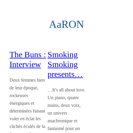
Aller
au
AaRON
contenu
The Buns :
Smoking
Interview
Smoking
presents…
Deux femmes bien
de leur époque,
…It’s all about love.
rockeuses
Un piano, quatre
énergiques et
mains, deux voix,
déterminées faisant
un univers
voler en éclat les
anachronique et
clichés éculés de la
fantasmé pour un