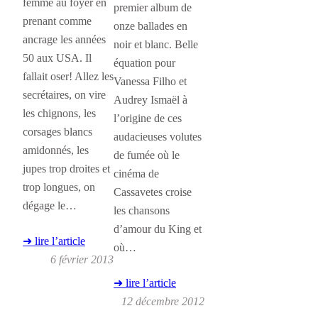
femme au foyer en
premier album de
prenant comme
onze ballades en
ancrage les années
noir et blanc. Belle
50 aux USA. Il
équation pour
fallait oser! Allez les
Vanessa Filho et
secrétaires, on vire
Audrey Ismaël à
les chignons, les
l’origine de ces
corsages blancs
audacieuses volutes
amidonnés, les
de fumée où le
jupes trop droites et
cinéma de
trop longues, on
Cassavetes croise
dégage le…
les chansons
d’amour du King et
➜ lire l’article
où…
6 février 2013
➜ lire l’article
12 décembre 2012