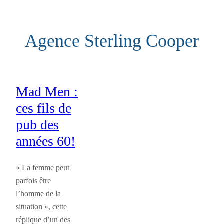
Aller
au
Agence Sterling Cooper
contenu
Mad Men :
ces fils de
pub des
années 60!
« La femme peut
parfois être
l’homme de la
situation », cette
réplique d’un des