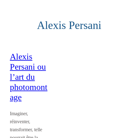
Aller
au
Alexis Persani
contenu
Alexis
Persani ou
l’art du
photomont
age
Imaginer,
réinventer,
transformer, telle
pourrait être la