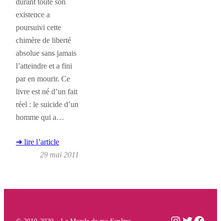
durant toute son
existence a
poursuivi cette
chimère de liberté
absolue sans jamais
l’atteindre et a fini
par en mourir. Ce
livre est né d’un fait
réel : le suicide d’un
homme qui a…
➜ lire l’article
29 mai 2011
Instagram
Twitter
Face
© 2010-2020 –
Le Monde de ma Fenêtre