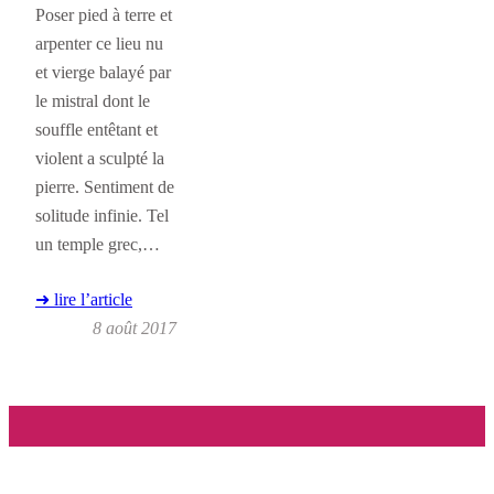
Poser pied à terre et
arpenter ce lieu nu
et vierge balayé par
le mistral dont le
souffle entêtant et
violent a sculpté la
pierre. Sentiment de
solitude infinie. Tel
un temple grec,…
➜ lire l’article
8 août 2017
Instagram
Twitter
Face
© 2010-2020 –
Le Monde de ma Fenêtre