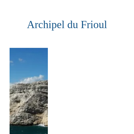
Aller
au
Archipel du Frioul
contenu