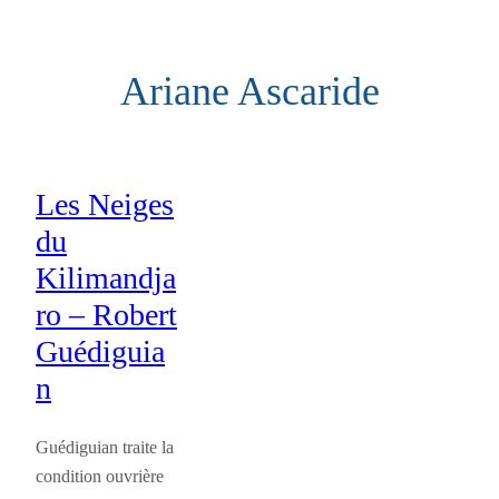
Aller
au
Ariane Ascaride
contenu
Les Neiges
du
Kilimandja
ro – Robert
Guédiguia
n
Guédiguian traite la
condition ouvrière