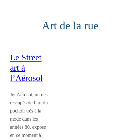
Aller
au
Art de la rue
contenu
Le Street
art à
l’Aérosol
Jef Aérosol, un des
rescapés de l’art du
pochoir très à la
mode dans les
années 80, expose
en ce moment à