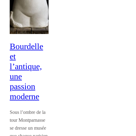
Bourdelle
et
l’antique,
une
passion
moderne
Sous l’ombre de la
tour Montparnasse
se dresse un musée
que chaque parisien