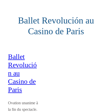
Aller
au
Ballet Revolución au
contenu
Casino de Paris
Ballet
Revolució
n au
Casino de
Paris
Ovation unanime à
la fin du spectacle.