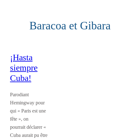
Aller
au
Baracoa et Gibara
contenu
¡Hasta
siempre
Cuba!
Parodiant
Hemingway pour
qui « Paris est une
fête », on
pourrait déclarer «
Cuba aurait pu être