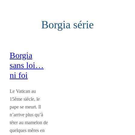
Aller
au
Borgia série
contenu
Borgia
sans loi…
ni foi
Le Vatican au
15ème siècle, le
pape se meurt. Il
n’arrive plus qu’à
téter au mamelon de
quelques mères en