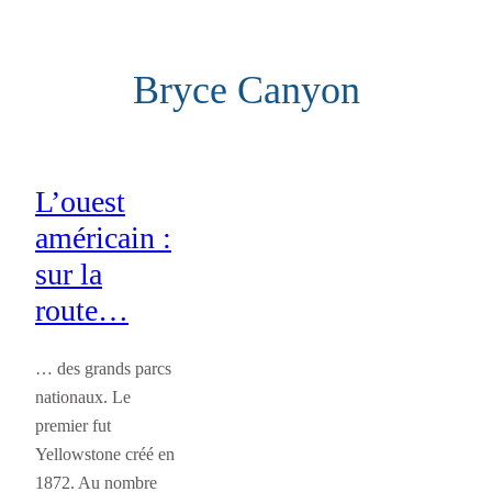
Aller
au
Bryce Canyon
contenu
L’ouest
américain :
sur la
route…
… des grands parcs
nationaux. Le
premier fut
Yellowstone créé en
1872. Au nombre