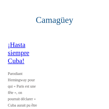
Aller
au
Camagüey
contenu
¡Hasta
siempre
Cuba!
Parodiant
Hemingway pour
qui « Paris est une
fête », on
pourrait déclarer «
Cuba aurait pu être