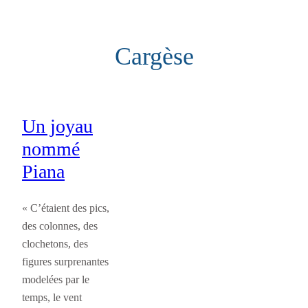
Aller
au
Cargèse
contenu
Un joyau
nommé
Piana
« C’étaient des pics,
des colonnes, des
clochetons, des
figures surprenantes
modelées par le
temps, le vent