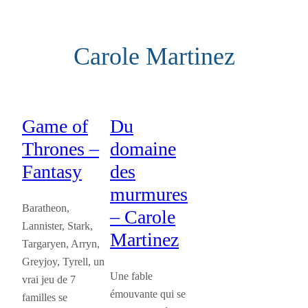
Aller
au
Carole Martinez
contenu
Game of
Du
Thrones –
domaine
Fantasy
des
murmures
Baratheon,
– Carole
Lannister, Stark,
Martinez
Targaryen, Arryn,
Greyjoy, Tyrell, un
Une fable
vrai jeu de 7
émouvante qui se
familles se