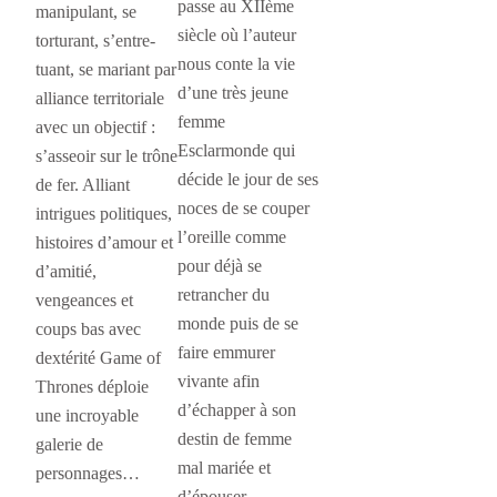
passe au XIIème
manipulant, se
siècle où l’auteur
torturant, s’entre-
nous conte la vie
tuant, se mariant par
d’une très jeune
alliance territoriale
femme
avec un objectif :
Esclarmonde qui
s’asseoir sur le trône
décide le jour de ses
de fer. Alliant
noces de se couper
intrigues politiques,
l’oreille comme
histoires d’amour et
pour déjà se
d’amitié,
retrancher du
vengeances et
monde puis de se
coups bas avec
faire emmurer
dextérité Game of
vivante afin
Thrones déploie
d’échapper à son
une incroyable
destin de femme
galerie de
mal mariée et
personnages…
d’épouser…