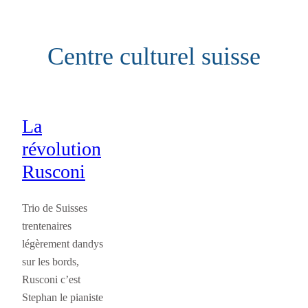
Aller
au
Centre culturel suisse
contenu
La
révolution
Rusconi
Trio de Suisses
trentenaires
légèrement dandys
sur les bords,
Rusconi c’est
Stephan le pianiste