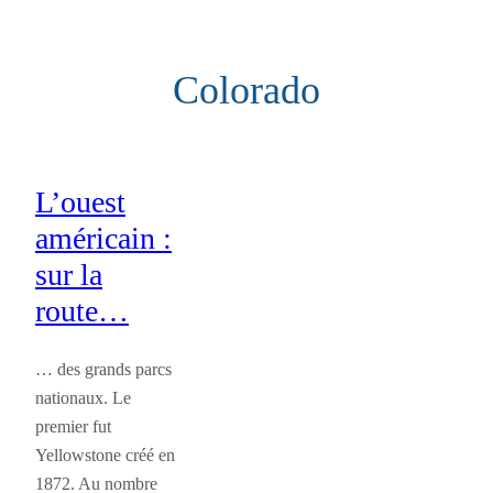
Aller
au
Colorado
contenu
L’ouest
américain :
sur la
route…
… des grands parcs
nationaux. Le
premier fut
Yellowstone créé en
1872. Au nombre