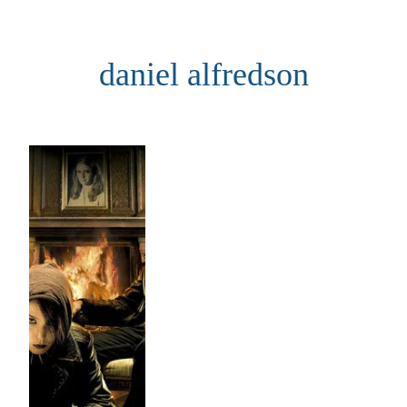
Aller
au
daniel alfredson
contenu