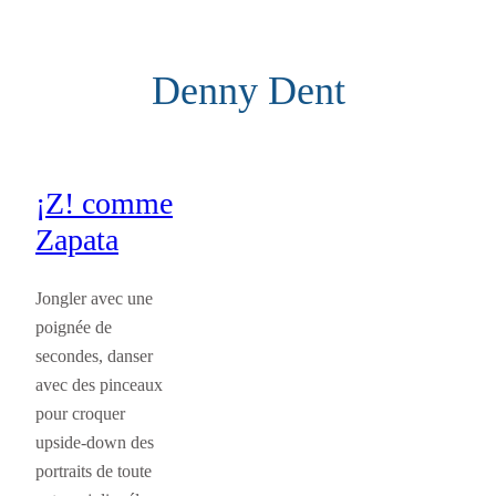
Aller
au
Denny Dent
contenu
¡Z! comme
Zapata
Jongler avec une
poignée de
secondes, danser
avec des pinceaux
pour croquer
upside-down des
portraits de toute