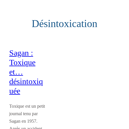
Aller
au
Désintoxication
contenu
Sagan :
Toxique
et…
désintoxiq
uée
Toxique est un petit
journal tenu par
Sagan en 1957.
Après un accident