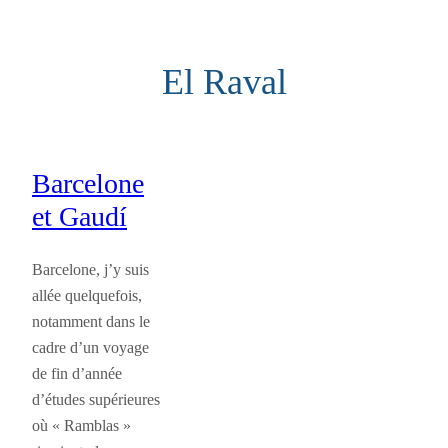
Aller
au
El Raval
contenu
Barcelone
et Gaudí
Barcelone, j’y suis
allée quelquefois,
notamment dans le
cadre d’un voyage
de fin d’année
d’études supérieures
où « Ramblas »