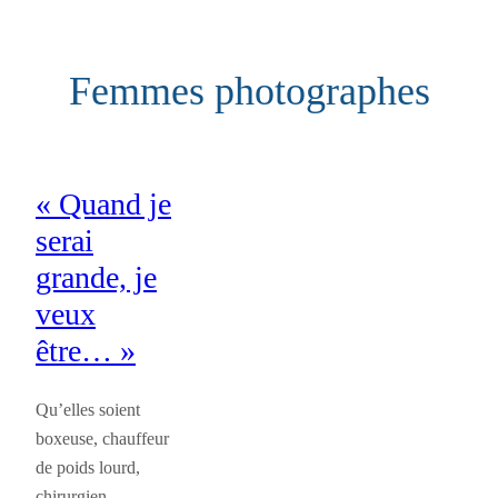
Aller
au
Femmes photographes
contenu
« Quand je
serai
grande, je
veux
être… »
Qu’elles soient
boxeuse, chauffeur
de poids lourd,
chirurgien,