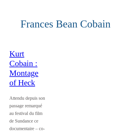
Aller
au
Frances Bean Cobain
contenu
Kurt
Cobain :
Montage
of Heck
Attendu depuis son
passage remarqué
au festival du film
de Sundance ce
documentaire – co-