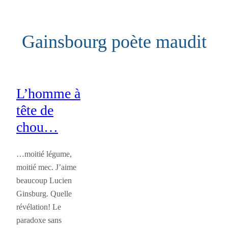
Aller
au
Gainsbourg poète maudit
contenu
L’homme à
tête de
chou…
…moitié légume,
moitié mec. J’aime
beaucoup Lucien
Ginsburg. Quelle
révélation! Le
paradoxe sans