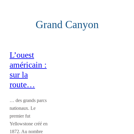
Aller
au
Grand Canyon
contenu
L’ouest
américain :
sur la
route…
… des grands parcs
nationaux. Le
premier fut
Yellowstone créé en
1872. Au nombre