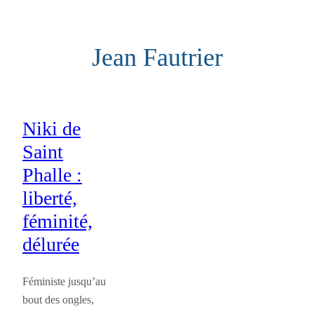
Aller
au
Jean Fautrier
contenu
Niki de
Saint
Phalle :
liberté,
féminité,
délurée
Féministe jusqu’au
bout des ongles,