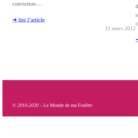
conviction.…
d
s
➜ lire l’article
c
11 mars 2012
➜
© 2010-2020 –
Le Monde de ma Fenêtre