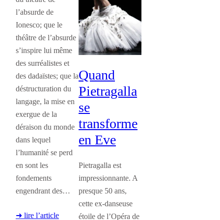
l’absurde de
Ionesco; que le
théâtre de l’absurde
s’inspire lui même
des surréalistes et
Quand
des dadaïstes; que la
Pietragalla
déstructuration du
langage, la mise en
se
exergue de la
transforme
déraison du monde
en Eve
dans lequel
l’humanité se perd
en sont les
Pietragalla est
fondements
impressionnante. A
engendrant des…
presque 50 ans,
cette ex-danseuse
➜ lire l’article
étoile de l’Opéra de