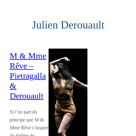
Aller
au
Julien Derouault
contenu
M & Mme
Rêve –
Pietragalla
&
Derouault
Si l’on part du
principe que M &
Mme Rêve s’inspire
du théâtre de