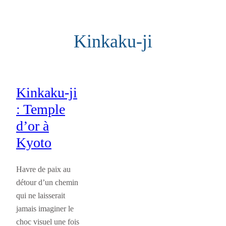
Aller
au
Kinkaku-ji
contenu
Kinkaku-ji
: Temple
d’or à
Kyoto
Havre de paix au
détour d’un chemin
qui ne laisserait
jamais imaginer le
choc visuel une fois