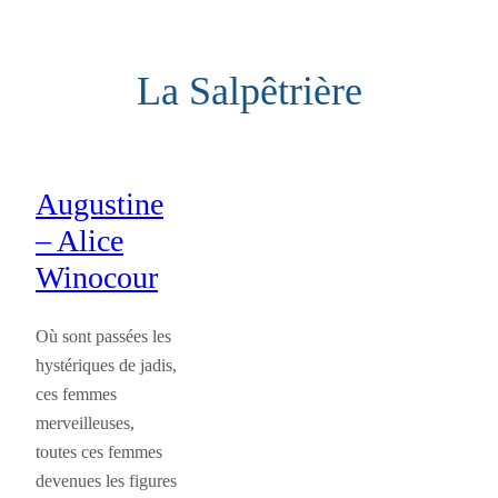
Aller
au
La Salpêtrière
contenu
Augustine
– Alice
Winocour
Où sont passées les
hystériques de jadis,
ces femmes
merveilleuses,
toutes ces femmes
devenues les figures