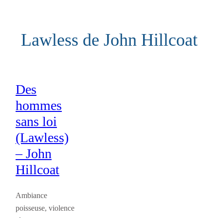
Aller
au
Lawless de John Hillcoat
contenu
Des
hommes
sans loi
(Lawless)
– John
Hillcoat
Ambiance
poisseuse, violence