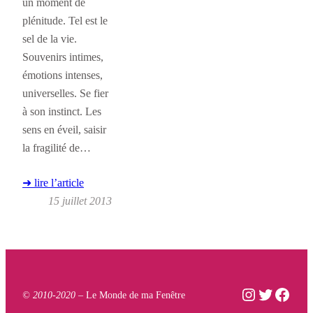
un moment de
plénitude. Tel est le
sel de la vie.
Souvenirs intimes,
émotions intenses,
universelles. Se fier
à son instinct. Les
sens en éveil, saisir
la fragilité de…
➜ lire l’article
15 juillet 2013
Instagram
Twitter
Face
© 2010-2020 –
Le Monde de ma Fenêtre